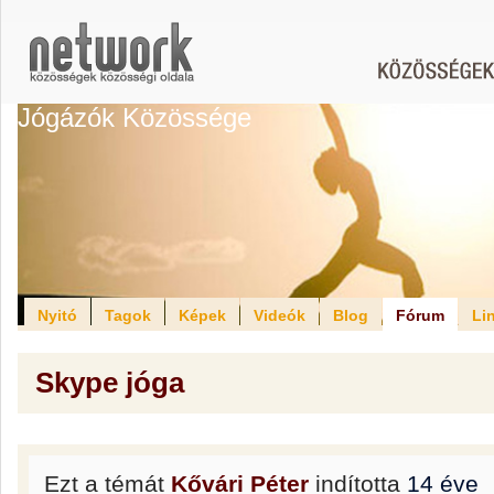
Jógázók Közössége
Nyitó
Tagok
Képek
Videók
Blog
Fórum
Li
Skype jóga
Ezt a témát
Kővári Péter
indította
14 éve