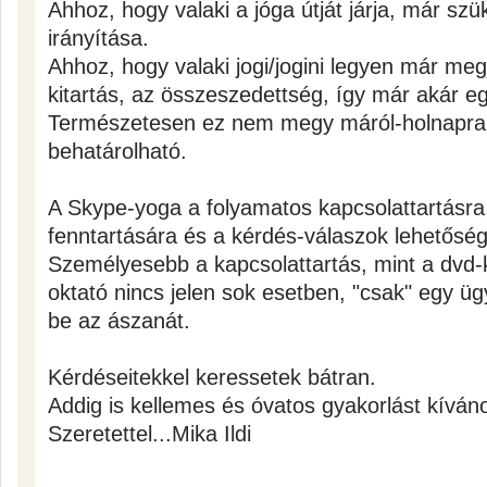
Ahhoz, hogy valaki a jóga útját járja, már sz
irányítása.
Ahhoz, hogy valaki jogi/jogini legyen már meg
kitartás, az összeszedettség, így már akár eg
Természetesen ez nem megy máról-holnapra
behatárolható.
A Skype-yoga a folyamatos kapcsolattartásra
fenntartására és a kérdés-válaszok lehetőségér
Személyesebb a kapcsolattartás, mint a dvd-k
oktató nincs jelen sok esetben, "csak" egy üg
be az ászanát.
Kérdéseitekkel keressetek bátran.
Addig is kellemes és óvatos gyakorlást kíván
Szeretettel...Mika Ildi