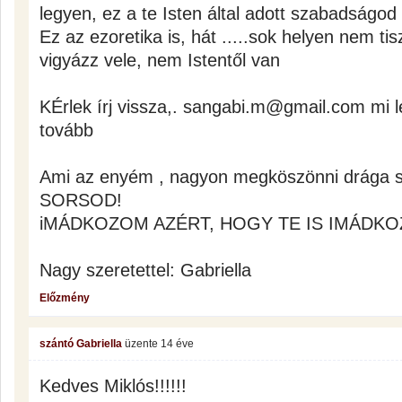
legyen, ez a te Isten által adott szabadságod 
Ez az ezoretika is, hát .....sok helyen nem tis
vigyázz vele, nem Istentől van
KÉrlek írj vissza,. sangabi.m@gmail.com mi 
tovább
Ami az enyém , nagyon megköszönni drága 
SORSOD!
iMÁDKOZOM AZÉRT, HOGY TE IS IMÁDKO
Nagy szeretettel: Gabriella
Előzmény
szántó Gabriella
üzente
14 éve
Kedves Miklós!!!!!!