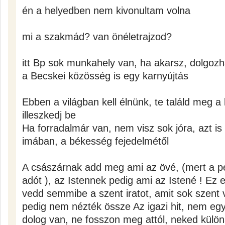
én a helyedben nem kivonultam volna
mi a szakmád? van önéletrajzod?
itt Bp sok munkahely van, ha akarsz, dolgozha
a Becskei közösség is egy karnyújtás
Ebben a világban kell élnünk, te találd meg a 
illeszkedj be
Ha forradalmár van, nem visz sok jóra, azt is 
imában, a békesség fejedelmétől
A császárnak add meg ami az övé, (mert a pé
adót ), az Istennek pedig ami az Istené ! Ez eg
vedd semmibe a szent iratot, amit sok szent ve
pedig nem nézték össze Az igazi hit, nem egy
dolog van, ne fosszon meg attól, neked külön