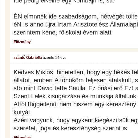
Ide pedig elkelne egy kombájn is, stb
ÉN elmnnék ide szabadságom, hétvégét tölteni 
éN Is anno újra írtam Arisztotelész Államalapít
szerintem kéne, főiskolai évem alatt
Előzmény
szántó Gabriella
üzente
14 éve
Kedves Miklós, hihetetlen, hogy egy békés tek
állatot, embert A főnököm teljesen átalakult,
stb mint Dávid tette Saullal Ez óriási erő Ezt
Szent Lélek kisugárzása és munkája általunk A
Attól függetlenül nem hiszem egy keresztén
kutyát
Azért vagyunk, hogy egyként kiegészítsük e
szeretet, jóga és kereszténység szerint is.
Előzmény