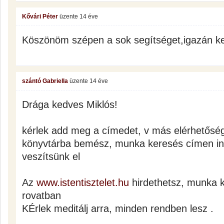
Kővári Péter
üzente
14 éve
Köszönöm szépen a sok segítséget,igazán k
szántó Gabriella
üzente
14 éve
Drága kedves Miklós!
kérlek add meg a címedet, v más elérhetőség
könyvtárba bemész, munka keresés címen i
veszítsünk el
Az
www.istentisztelet.hu
hirdethetsz, munka k
rovatban
KÉrlek meditálj arra, minden rendben lesz .