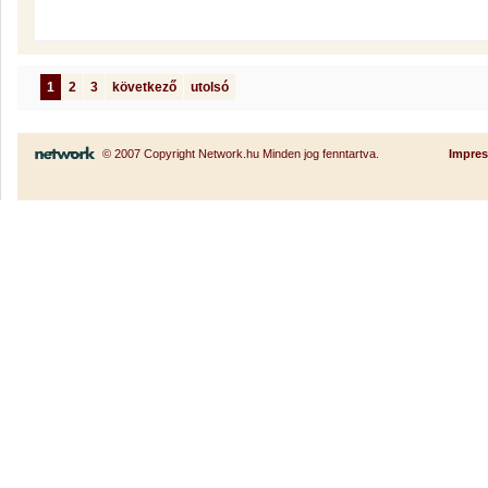
1
2
3
következő
utolsó
© 2007 Copyright Network.hu Minden jog fenntartva.
Impre