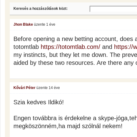
Keresés a hozzászólások közt:
Jhon Blake
üzente
1 éve
Before opening a new betting account, does 
totomtlab
https://totomtlab.com/
and
https://
my instincts, but they let me down. The preve
aided by these two resources. Are there any o
Kővári Péter
üzente
14 éve
Szia kedves Ildikó!
Engen továbbra is érdekelne a skype-jóga,teh
megköszönném,ha majd szólnál nekem!