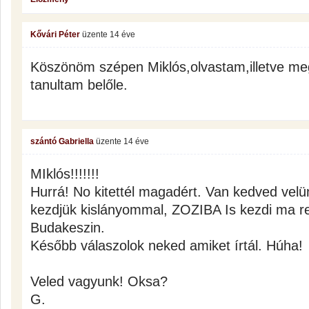
Kővári Péter
üzente
14 éve
Köszönöm szépen Miklós,olvastam,illetve me
tanultam belőle.
szántó Gabriella
üzente
14 éve
MIklós!!!!!!!
Hurrá! No kitettél magadért. Van kedved velün
kezdjük kislányommal, ZOZIBA Is kezdi ma r
Budakeszin.
Később válaszolok neked amiket írtál. Húha!
Veled vagyunk! Oksa?
G.