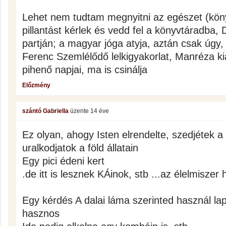
Lehet nem tudtam megnyitni az egészet (kön
pillantást kérlek és vedd fel a könyvtáradba,
partján; a magyar jóga atyja, aztán csak úgy,
Ferenc Szemlélődő lelkigyakorlat, Manréza ki
pihenő napjai, ma is csinálja
Előzmény
szántó Gabriella
üzente
14 éve
Ez olyan, ahogy Isten elrendelte, szedjétek a
uralkodjatok a föld állatain
Egy pici édeni kert
.de itt is lesznek KÁinok, stb ...az élelmiszer
Egy kérdés A dalai láma szerinted használ l
hasznos