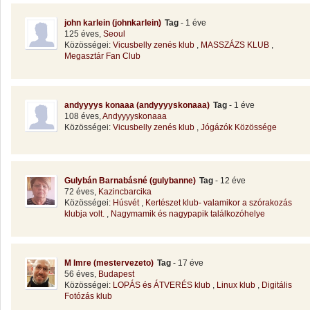
john karlein (johnkarlein)
Tag
- 1 éve
125 éves,
Seoul
Közösségei:
Vicusbelly zenés klub
,
MASSZÁZS KLUB
,
Megasztár Fan Club
andyyyys konaaa (andyyyyskonaaa)
Tag
- 1 éve
108 éves,
Andyyyyskonaaa
Közösségei:
Vicusbelly zenés klub
,
Jógázók Közössége
Gulybán Barnabásné (gulybanne)
Tag
- 12 éve
72 éves,
Kazincbarcika
Közösségei:
Húsvét
,
Kertészet klub- valamikor a szórakozás
klubja volt.
,
Nagymamik és nagypapik találkozóhelye
M Imre (mestervezeto)
Tag
- 17 éve
56 éves,
Budapest
Közösségei:
LOPÁS és ÁTVERÉS klub
,
Linux klub
,
Digitális
Fotózás klub