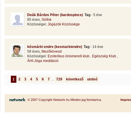
Deák Bárdos Péter (bardospince)
Tag
- 5 éve
85 éves,
Siófok
Közösségei:
Jógázók Közössége
késmárki endre (kesmarkiendre)
Tag
- 14 éve
58 éves,
Mezőkövesd
Közösségei:
Ezoterikus önismereti klub
,
Egészség Klub
,
ÁHI-Jóga meditáció
1
2
3
4
5
6
7
...
729
következő
utolsó
© 2007 Copyright Network.hu Minden jog fenntartva.
Impre