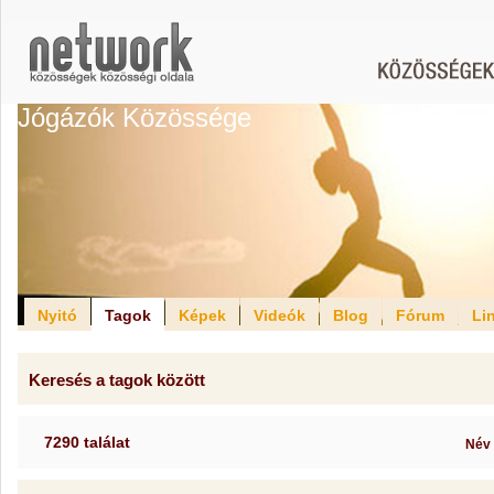
Jógázók Közössége
Nyitó
Tagok
Képek
Videók
Blog
Fórum
Li
Keresés a tagok között
7290 találat
Név