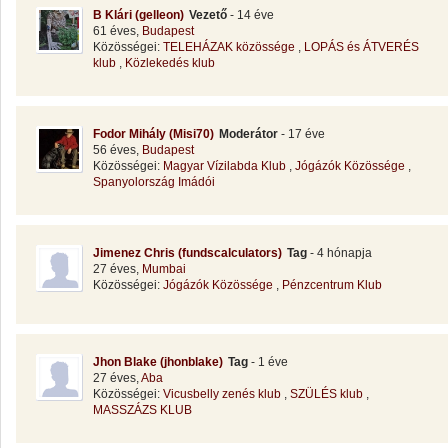
B Klári (gelleon)
Vezető
- 14 éve
61 éves,
Budapest
Közösségei:
TELEHÁZAK közössége
,
LOPÁS és ÁTVERÉS
klub
,
Közlekedés klub
Fodor Mihály (Misi70)
Moderátor
- 17 éve
56 éves,
Budapest
Közösségei:
Magyar Vízilabda Klub
,
Jógázók Közössége
,
Spanyolország Imádói
Jimenez Chris (fundscalculators)
Tag
- 4 hónapja
27 éves,
Mumbai
Közösségei:
Jógázók Közössége
,
Pénzcentrum Klub
Jhon Blake (jhonblake)
Tag
- 1 éve
27 éves,
Aba
Közösségei:
Vicusbelly zenés klub
,
SZÜLÉS klub
,
MASSZÁZS KLUB