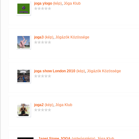
joga ylogo
(kép)
,
Jóga Klub
joga3
(kép)
,
Jógázók Közössége
joga show London 2010
(kép)
,
Jógázók Közössége
joga2
(kép)
,
Jóga Klub
Janet Stone JOGA
(videógaléria)
,
Jóga Klub