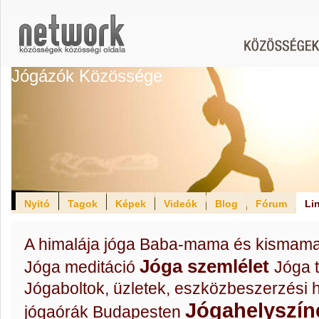
Jógázók Közössége
Nyitó
Tagok
Képek
Videók
Blog
Fórum
Li
A himalája jóga
Baba-mama és kismama
Jóga szemlélet
Jóga meditáció
Jóga t
Jógaboltok, üzletek, eszközbeszerzési 
Jógahelyszín
jógaórák Budapesten