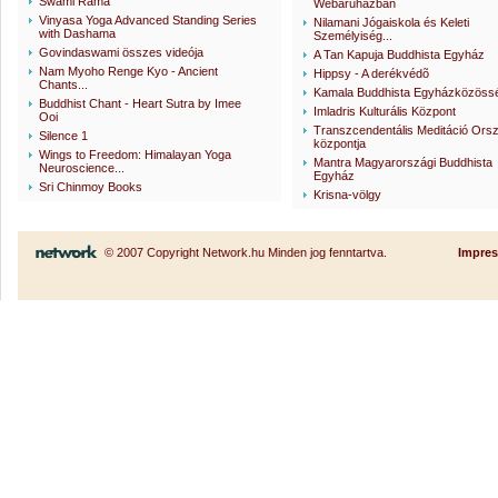
Swami Rama
Webáruházban
Vinyasa Yoga Advanced Standing Series
Nilamani Jógaiskola és Keleti
with Dashama
Személyiség...
Govindaswami összes videója
A Tan Kapuja Buddhista Egyház
Nam Myoho Renge Kyo - Ancient
Hippsy - A derékvédõ
Chants...
Kamala Buddhista Egyházközöss
Buddhist Chant - Heart Sutra by Imee
Imladris Kulturális Központ
Ooi
Transzcendentális Meditáció Ors
Silence 1
központja
Wings to Freedom: Himalayan Yoga
Mantra Magyarországi Buddhista
Neuroscience...
Egyház
Sri Chinmoy Books
Krisna-völgy
© 2007 Copyright Network.hu Minden jog fenntartva.
Impre