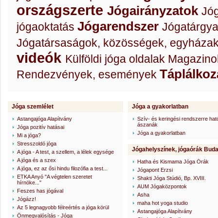
országszerte
Jógairányzatok
Jóg
Jógarendszer
jógaoktatás
Jógatárgy
Jógatársaságok, közösségek, egyházak.
videók
Külföldi jóga oldalak
Magazinok,
Táplálkoz
Rendezvények, események
Jóga szemlélet
Jóga a gyakorlatban
Astangajóga Alapítvány
Szív- és keringési rendszerre hat
ászanák
Jóga pozitív hatásai
Jóga a gyakorlatban
Mi a jóga?
Stresszoldó jóga
Jógahelyszínek, jógaórák Bud
A jóga - A test, a szellem, a lélek egysége
A jóga és a szex
Hatha és Kismama Jóga Órák
A jóga, ez az ősi hindu filozófia a test...
Jógapont Erzsi
ETKA Anyó "A végtelen szeretet
Shakti Jóga Stúdió, Bp. XVIII.
hírnöke..."
AUM Jógaközpontok
Feszes has jógával
Asha
Jógázz!
maha hot yoga studio
Az 5 legnagyobb félreértés a jóga körül
Astangajóga Alapítvány
Önmegvalósítás - Jóga