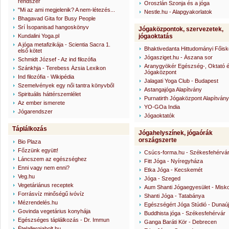
rendszer
Oroszlán Szonja és a jóga
"Mi az ami megjelenik? A nem-létezés...
Nestle.hu - Alapgyakorlatok
Bhagavad Gita for Busy People
Srí Ísopanisad hangoskönyv
Jógaközpontok, szervezetek,
Kundalini Yoga.pl
jógaoktatás
A jóga metafizikája - Scientia Sacra 1.
Bhaktivedanta Hittudományi Főisk
első kötet
Jógasziget.hu - Ászana sor
Schmidt József - Az ind filozófia
Aranygyökér Egészség-, Oktató 
Szánkhja - Terebess Ázsia Lexikon
Jógaközpont
Ind filozófia - Wikipédia
Jalagati Yoga Club - Budapest
Szemelvények egy női tantra könyvből
Astangajóga Alapítvány
Spirituális háttérszemlélet
Purnatirth Jógaközpont Alapítvány
Az ember ismerete
YO-GOa India
Jógarendszer
Jógaoktatók
Táplálkozás
Jógahelyszínek, jógaórák
országszerte
Bio Plaza
Főzzünk együtt!
Csúcs-forma.hu - Székesfehérvá
Láncszem az egészséghez
Fitt Jóga - Nyíregyháza
Enni vagy nem enni?
Etka Jóga - Kecskemét
Veg.hu
Jóga - Szeged
Vegetáriánus receptek
Aum Shanti Jógaegyesület - Misko
Forrásvíz minőségű ivóvíz
Shanti Jóga - Tatabánya
Mézrendelés.hu
Egészségért Jóga Stúdió - Dunaú
Govinda vegetárius konyhája
Buddhista jóga - Székesfehérvár
Egészséges táplálkozás - Dr. Immun
Ganga Baráti Kör - Debrecen
Ételallergiabolt.hu