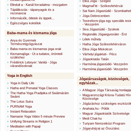
Etka Jóga - Szeged
Elindult a - Kanál forradalma - mozgalom
MagmaFitt - Székesfehérvár
Táplálkozás - tápanyagok és a
Sat Nam Jógastúdió - Szombathel
rezonancia
Jóga Debrecenben
Információk, ötletek és tippek...
Testreform-jóga egy speciális tes
Egészséges koktélok
- Veszprém
Siva Jógastúdió - Szolnok
Baba-mama és kismama jóga
Regionális Jógaegyesület - Érd
Lélek műhely
Anya és Gyermek
Természetgyógyászat
Hatha Jóga Székesfehérváron
Baba-mama es kismamas joga orak
Etka-Jóga Miskolcon
Kismamajóga - Út a tudatos, örömteli
Várhelyi jógaklub - Pécs
szüléshez
Jógaoktatás Tatán
Frédérick Leboyer: Vanitá - Jóga
Harmónia jógastúdió- Veszprém
várandósoknak
Harmónia jógastúdió- Veszprém
Yoga in English
Jógatársaságok, közösségek,
egyházak...
Yoga in Daily Life
Hatha and Prenatal Yoga Classes
A Magyar Jóga Társaság honlapja
The Hatha-Yoga Pradipika of Swátmárám
Magyarországi Krisna-Tudatú Hí
Swámi
Közössége
The Lotus Sutra
Jógázáshoz szükséges eszközök 
PURNAM Yoga
Anahata.hu - Pólók
Instant Relaxation
Magyar Jógaoktatók Szövetsége
Namaste Yoga Video 5 minute Preview
Medi Chair.hu
Unifying Streams in Religion 1
Turiyam Nemzetközi Program
Meditation with Papaji
Jógaruházat az Össztánc