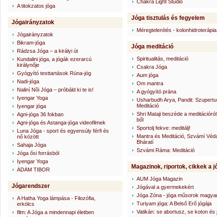
Chakra Light Studio
A titokzatos jóga
Jóga tisztulás és fegyelem
Jógairányzatok
Méregtelenítés - kolonhidroterápia
Jógairányzatok
Bikram-jóga
Jóga meditáció
Rádzsa Jóga – a királyi út
Spiritualitás, meditáció
Kundalini jóga, a jógák ezerarcú
királynője
Csakra Jóga
Gyógyító testtartások Rúna-jóg
Aum jóga
Nadi-jóga
Om mantra
Naliní Nõi Jóga – próbáld ki te is!
A gyógyító prána
Iyengar Yoga
Usharbudh Arya, Pandit: Szupert
Meditáció
Iyengar jóga
Shri Mataji beszéde a meditációró
Agni-jóga 36 fokban
ből
Agni-jóga és Astanga-jóga videofilmek
Sportolj fekve: meditálj!
Luna Jóga - sport és egyensúly férfi és
Mantra és Meditáció, Szvámí Véd
nő között
Bháratí
Sahaja Jóga
Szvámi Ráma: Meditáció
Jóga ősi forrásból
Iyengar Yoga
Magazinok, riportok, cikkek a j
ÁDÁM TIBOR
AUM Jóga Magazin
Jógarendszer
Jógával a gyermekekért
Jóga Zóna - jóga műsorok magyar
A Hatha Yoga lámpása - Filozófia,
Turiyam jóga: A Belső Erő jógája
erkölcs
Vatikán: se abortusz, se koton és 
film: A Jóga a mindennapi életben