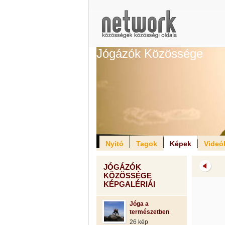
Jógázók Közössége
Nyitó
Tagok
Képek
Videó
JÓGÁZÓK
KÖZÖSSÉGE
KÉPGALÉRIÁI
Jóga a
természetben
26 kép