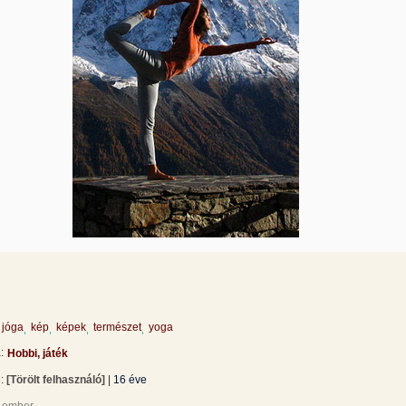
jóga
kép
képek
természet
yoga
:
Hobbi, játék
e:
[Törölt felhasználó]
|
16 éve