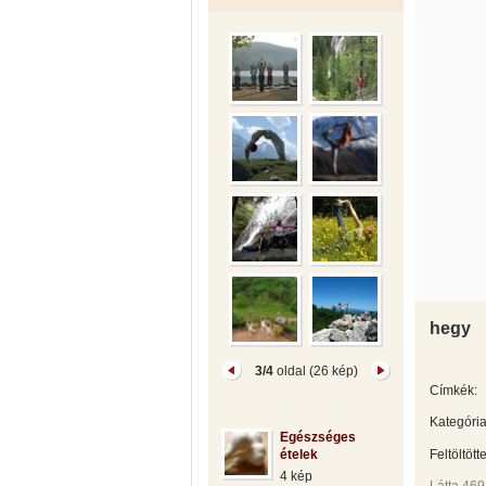
hegy
3/4
oldal (26 kép)
Címkék:
Kategória
Egészséges
ételek
Feltöltött
4 kép