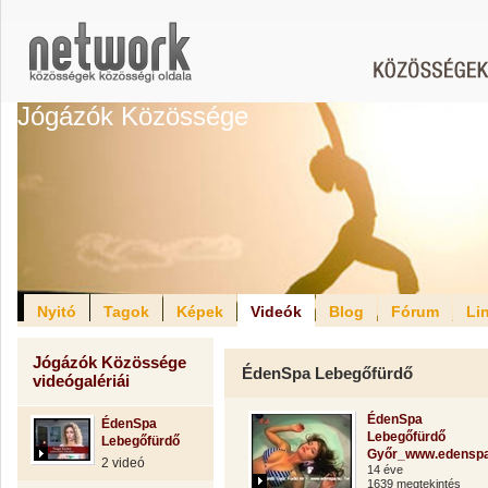
Jógázók Közössége
Nyitó
Tagok
Képek
Videók
Blog
Fórum
Li
Jógázók Közössége
ÉdenSpa Lebegőfürdő
videógalériái
ÉdenSpa
ÉdenSpa
Lebegőfürdő
Lebegőfürdő
Győr_www.edenspa
2 videó
14 éve
1639 megtekintés