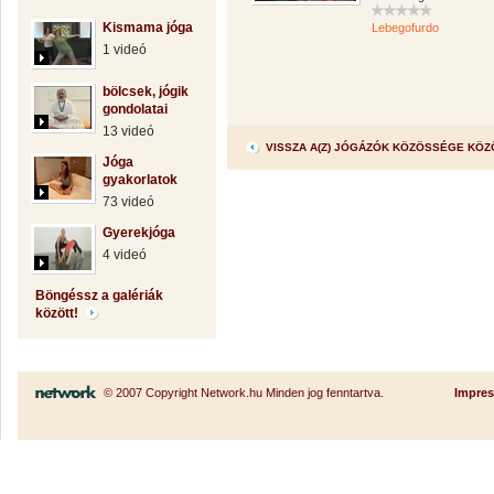
Kismama jóga
Lebegofurdo
1 videó
bölcsek, jógik
gondolatai
13 videó
VISSZA A(Z) JÓGÁZÓK KÖZÖSSÉGE KÖ
Jóga
gyakorlatok
73 videó
Gyerekjóga
4 videó
Böngéssz a galériák
között!
© 2007 Copyright Network.hu Minden jog fenntartva.
Impre