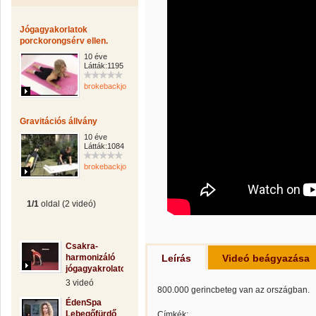
Jógagyakorlatok
porckorongsérv ellen.
10 éve
Látták:1195
brokebackjonatan
Gravitációs állvány
10 éve
Látták:1084
brokebackjonatan
1/1
oldal (2 videó)
Csakra-
harmonizáló
Leírás
Videó beágyazása
jógagyakrolatok
3 videó
800.000 gerincbeteg van az országban.
ÉdenSpa
Lebegőfürdő
Címkék: