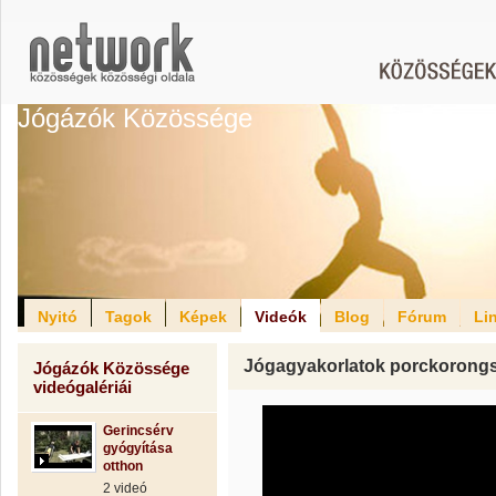
Jógázók Közössége
Nyitó
Tagok
Képek
Videók
Blog
Fórum
Li
Jógagyakorlatok porckorongsé
Jógázók Közössége
videógalériái
Gerincsérv
gyógyítása
otthon
2 videó