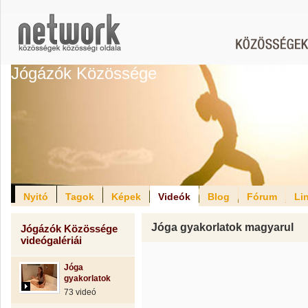
Jógázók Közössége
Nyitó
Tagok
Képek
Videók
Blog
Fórum
Li
Jóga gyakorlatok magyarul
Jógázók Közössége
videógalériái
Jóga
gyakorlatok
73 videó