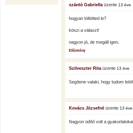
szántó Gabriella
üzente
13 éve
hogyan töltötted le?
köszi a választ!
nagyon jó, de megáll igen.
Előzmény
Szilveszter Rita
üzente
13 éve
Segítene valaki, hogy tudom letölt
Kovács Józsefné
üzente
13 éve
Nagyon üdítő volt a gyakorlatokat