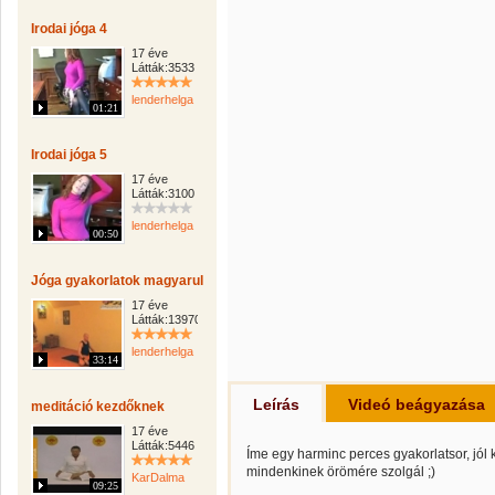
Irodai jóga 4
17 éve
Látták:3533
lenderhelga
01:21
Irodai jóga 5
17 éve
Látták:3100
lenderhelga
00:50
Jóga gyakorlatok magyarul
17 éve
Látták:139702
lenderhelga
33:14
Leírás
Videó beágyazása
meditáció kezdőknek
17 éve
Látták:5446
Íme egy harminc perces gyakorlatsor, jól
mindenkinek örömére szolgál ;)
KarDalma
09:25