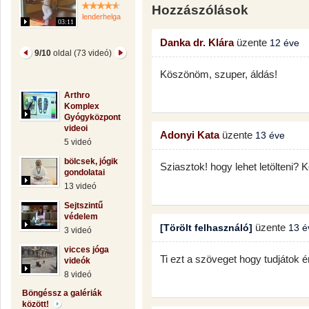
Hozzászólások
lenderhelga
03:11
Danka dr. Klára
üzente
12 éve
9/10
oldal (73 videó)
Köszönöm, szuper, áldás!
Arthro
Komplex
Gyógyközpont
videoi
Adonyi Kata
üzente
13 éve
5 videó
bölcsek, jógik
Sziasztok! hogy lehet letölteni? 
gondolatai
13 videó
Sejtszintű
védelem
üzente
[Törölt felhasználó]
13 é
3 videó
vicces jóga
Ti ezt a szöveget hogy tudjátok
videók
8 videó
Böngéssz a galériák
között!