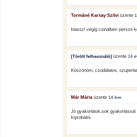
Tormáné Karsay Szilvi
üzente
1
klassz! végig csináltam persze k
üzente
[Törölt felhasználó]
14 é
Köszönöm, csodálatos, szuperlat
Már Mária
üzente
14 éve
Jó gyakorlatok,sok gyakorlással
kíprobálni.