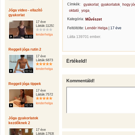
Címkék:
gyakorlat
gyakorlatok
hogy j
Jóga video - ellazító
oktató
yoga
gyakorlat
Kategória:
Művészet
17 éve
Látták:11253
Feltöltötte:
Lendér Helga
|
17 éve
lenderhelga
Látta 139701 ember.
01:02
Reggeli jóga rutin 2
17 éve
Látták:6873
Értékeld!
lenderhelga
02:55
Kommentáld!
Reggeli jóga tippek
17 éve
Látták:7572
lenderhelga
02:58
Jóga gyakorlatok
kezdőknek 2
17 éve
Látták:17630